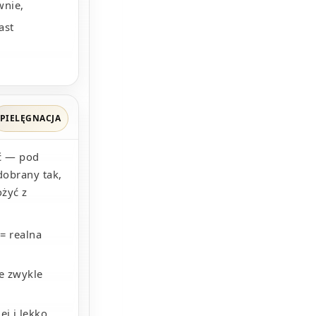
wnie,
ast
PIELĘGNACJA
ć — pod
dobrany tak,
ożyć z
= realna
e zwykle
ej i lekko,