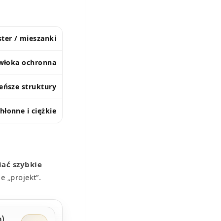
ster / mieszanki
włoka ochronna
ieńsze struktury
hłonne i ciężkie
ać szybkie
e „projekt”.
m)