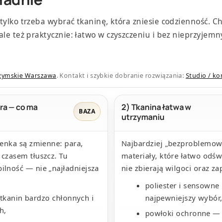
 tylko trzeba wybrać tkaninę, która zniesie codzienność. Ch
 ale też praktycznie: łatwo w czyszczeniu i bez nieprzyjem
rzymskie Warszawa
. Kontakt i szybkie dobranie rozwiązania:
Studio / ko
ara — co ma
2) Tkanina łatwa w
BAZA
utrzymaniu
ienka są zmienne: para,
Najbardziej „bezproblemow
 czasem tłuszcz. Tu
materiały, które łatwo odśw
ilność — nie „najładniejsza
nie zbierają wilgoci oraz z
poliester i sensowne
 tkanin bardzo chłonnych i
najpewniejszy wybór
h,
powłoki ochronne — 