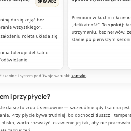
SPRAWDŹ
Premium w kuchni i łazience
aninę da się zdjąć bez
„delikatność”. To
spokój
: ł
erania wszystkiego”,
utrzymaniu, bez nerwów, że
 założeniu roleta układa się
stanie po pierwszym sezoni
,
anina toleruje delikatne
/odświeżanie.
ać tkaninę i system pod Twoje warunki:
kontakt
.
em i przy płycie?
e da się to zrobić sensownie — szczególnie gdy tkanina jest 
nia. Przy płycie bywa trudniej, bo dochodzi tłuszcz i temperat
blisko, warto rozważyć ustawienie jej tak, aby nie pracowała
erała zabrudzeń.