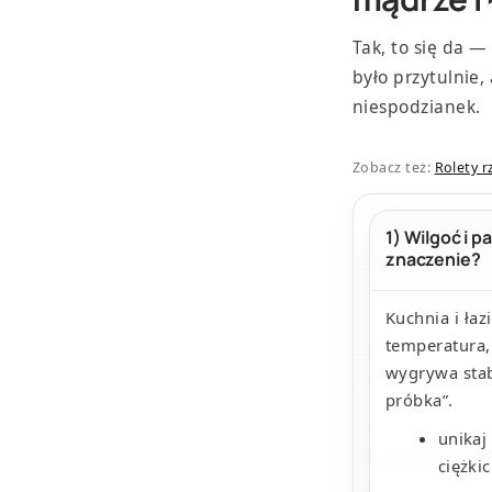
Tak, to się da —
było przytulnie,
niespodzianek.
Zobacz też:
Rolety 
1) Wilgoć i p
znaczenie?
Kuchnia i łaz
temperatura,
wygrywa stab
próbka”.
unikaj
ciężkic