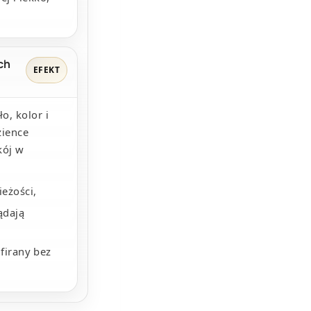
ch
EFEKT
o, kolor i
zience
kój w
ieżości,
ądają
firany bez