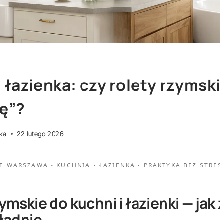
i łazienka: czy rolety rzymsk
dę”?
rka
22 lutego 2026
E WARSZAWA • KUCHNIA • ŁAZIENKA • PRAKTYKA BEZ STRE
ymskie do kuchni i łazienki — jak 
 ładnie