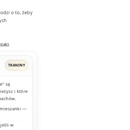
odzi o to, żeby
nych
ntakt
.
TKANINY
e” są
ieżysz i które
apachów.
 mieszanki —
,
jeśli w