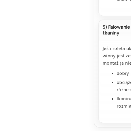
5) Falowanie 
tkaniny
Jeśli roleta 
winny jest ze
montaż (a nie
dobry 
obciąż
różnic
tkanin
rozmia