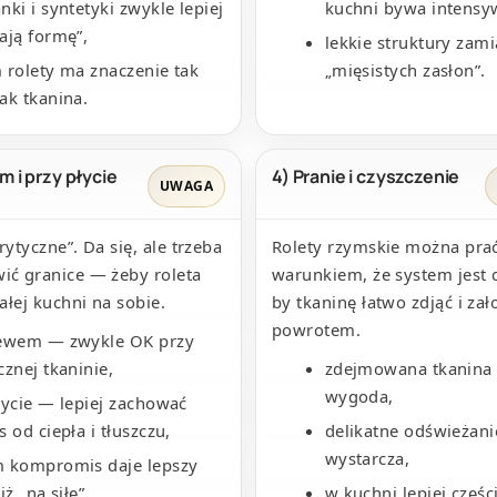
nki i syntetyki zwykle lepiej
kuchni bywa intensy
ają formę”,
lekkie struktury zami
 rolety ma znaczenie tak
„mięsistych zasłon”.
ak tkanina.
m i przy płycie
4) Pranie i czyszczenie
UWAGA
rytyczne”. Da się, ale trzeba
Rolety rzymskie można pra
ić granice — żeby roleta
warunkiem, że system jest 
całej kuchni na sobie.
by tkaninę łatwo zdjąć i zał
powrotem.
lewem — zwykle OK przy
cznej tkaninie,
zdejmowana tkanina 
wygoda,
łycie — lepiej zachować
 od ciepła i tłuszczu,
delikatne odświeżani
wystarcza,
 kompromis daje lepszy
iż „na siłę”.
w kuchni lepiej części