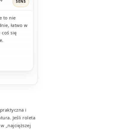
SENS
 to nie
adnie, łatwo w
 coś się
e.
praktyczna i
ura. Jeśli roleta
 w „najcięższej