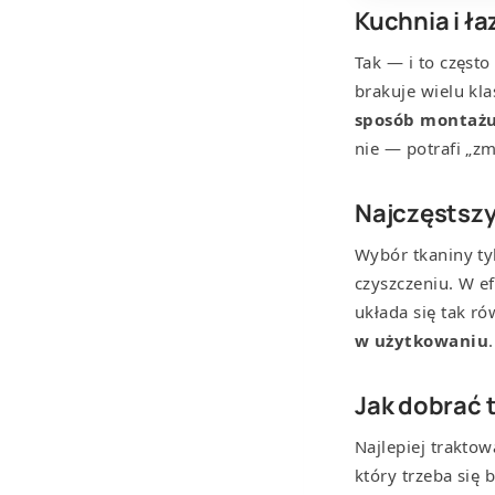
Kuchnia i ła
Tak — i to często
brakuje wielu kla
sposób montaż
nie — potrafi „zm
Najczęstszy
Wybór tkaniny ty
czyszczeniu. W ef
układa się tak r
w użytkowaniu
.
Jak dobrać t
Najlepiej traktow
który trzeba się 