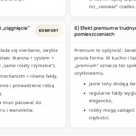
niż „ratować” rzadko.
i „ciągnięcie”
6) Efekt premium w trudny
KOMFORT
pomieszczeniach
układa się nierówno, zwykle
Premium to spójność: światł
staw: tkanina + system +
prosta forma. W kuchni i ła
 „same rolety rzymskie”).
„premium” oznacza też spo
użytkowaniu.
mechanizm = równe fałdy,
jasne tony dodają św
enie i prowadzenie robią
ę,
regularne fałdy wygl
elegancko,
a musi pasować do
ru i warunków.
rolety mogą zastąpić 
ciężkości.