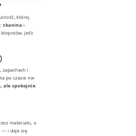
?
ulność, której
y:
tkanina
i
 kłopotów. Jeśli
)
, zapachach i
ta po czasie nie
, ale spokojnie
cesz materiału, o
 — i daje się