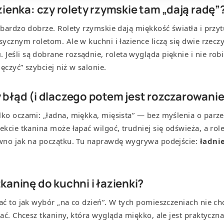
zienka: czy rolety rzymskie tam „dają radę”
 bardzo dobrze. Rolety rzymskie dają miękkość światła i przyt
sycznym roletom. Ale w kuchni i łazience liczą się dwie rzecz
u
. Jeśli są dobrane rozsądnie, roleta wygląda pięknie i nie robi
ęczyć” szybciej niż w salonie.
 błąd (i dlaczego potem jest rozczarowanie
lko oczami: „ładna, miękka, mięsista” — bez myślenia o parze
ekcie tkanina może łapać wilgoć, trudniej się odświeża, a role
ówno jak na początku. Tu naprawdę wygrywa podejście:
ładnie
kaninę do kuchni i łazienki?
ać to jak wybór „na co dzień”. W tych pomieszczeniach nie ch
bać. Chcesz tkaniny, która wygląda miękko, ale jest praktyczna