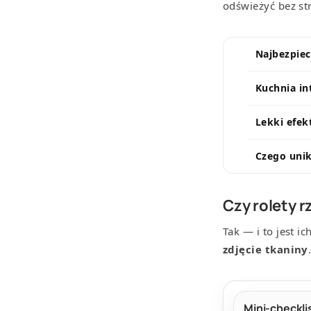
odświeżyć bez st
Najbezpiec
Kuchnia i
Lekki efe
Czego uni
Czy rolety 
Tak — i to jest i
zdjęcie tkaniny
Mini-checkli