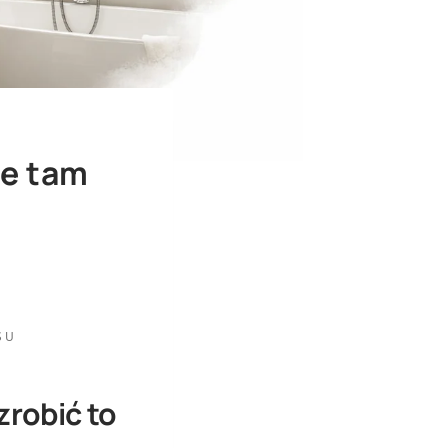
ie tam
SU
zrobić to