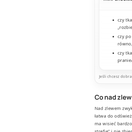
czy tk
„rozbi
czy po
równo
czy tk
pranie
Jeśli chcesz dobr
Co nad zlew
Nad zlewem zwykl
łatwa do odświeża
ma wisieć bardzo 
strefie” i nie zbi