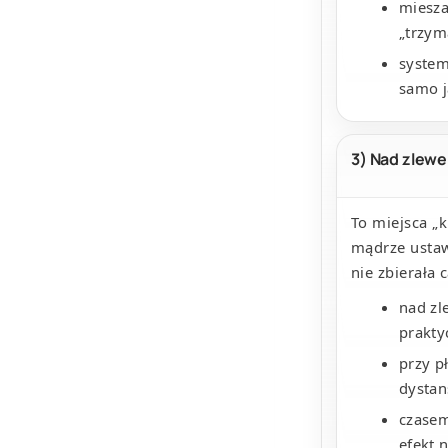
miesza
„trzym
system
samo j
3) Nad zlewe
To miejsca „k
mądrze ustaw
nie zbierała 
nad z
prakty
przy p
dystans
czasem
efekt n