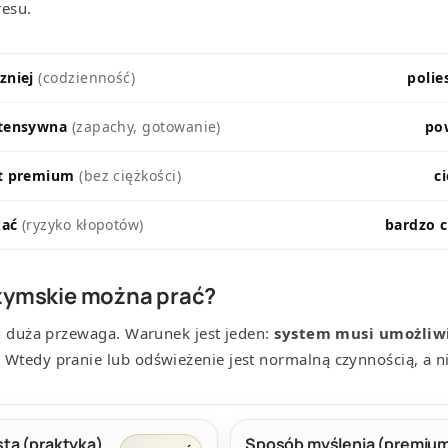
resu.
zniej
(codzienność)
polie
ntensywna
(zapachy, gotowanie)
po
kt premium
(bez ciężkości)
c
kać
(ryzyko kłopotów)
bardzo c
rzymskie można prać?
ch duża przewaga. Warunek jest jeden:
system musi umożliwi
. Wtedy pranie lub odświeżenie jest normalną czynnością, a ni
sta (praktyka)
Sposób myślenia (premiu